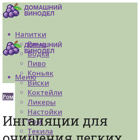
Напитки
Вино
Водка
Пиво
Коньяк
Меню
Виски
Коктейли
Ром
Ликеры
Настойки
Ингаляции для
Ром
Текила
очищения легких