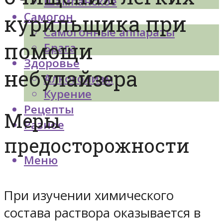
Шампанское
Самогон
курильщика при
Самогонные аппараты
помощи
Брага
Здоровье
небулайзера
Алкоголизм
Курение
Рецепты
Меры
Разное
предосторожности
Меню
При изучении химического
состава раствора оказывается в