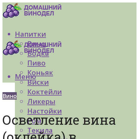
Напитки
Вино
Водка
Пиво
Коньяк
Меню
Виски
Коктейли
Вино
Ликеры
Настойки
Осветление вина
Ром
Текила
(оклейка) в