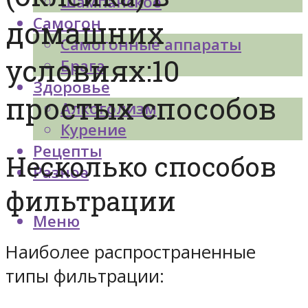
Шампанское
Самогон
домашних
Самогонные аппараты
условиях:10
Брага
Здоровье
простых способов
Алкоголизм
Курение
Рецепты
Несколько способов
Разное
фильтрации
Меню
Наиболее распространенные
типы фильтрации: