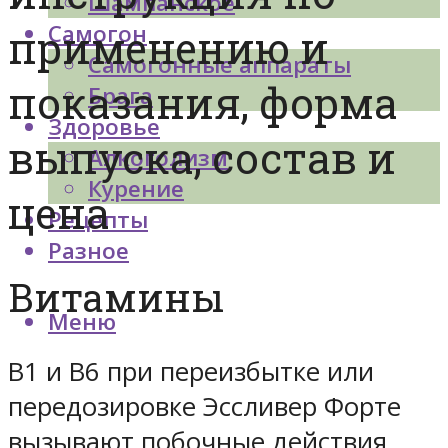
Шампанское
Самогон
применению и
Самогонные аппараты
показания, форма
Брага
Здоровье
выпуска, состав и
Алкоголизм
Курение
цена
Рецепты
Разное
Витамины
Меню
В1 и В6 при переизбытке или
передозировке Эссливер Форте
вызывают побочные действия,