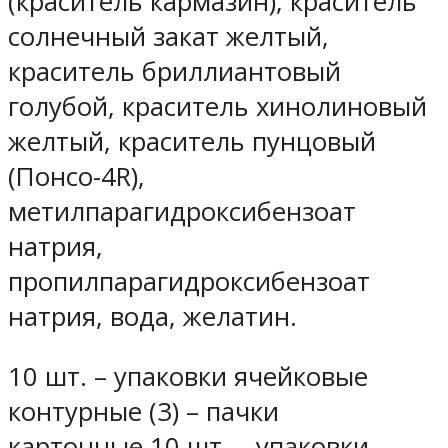
(краситель кармазин), краситель
солнечный закат желтый,
краситель бриллиантовый
голубой, краситель хинолиновый
желтый, краситель пунцовый
(Понсо-4R),
метилпарагидроксибензоат
натрия,
пропилпарагидроксибензоат
натрия, вода, желатин.
10 шт. – упаковки ячейковые
контурные (3) – пачки
картонные.10 шт. – упаковки