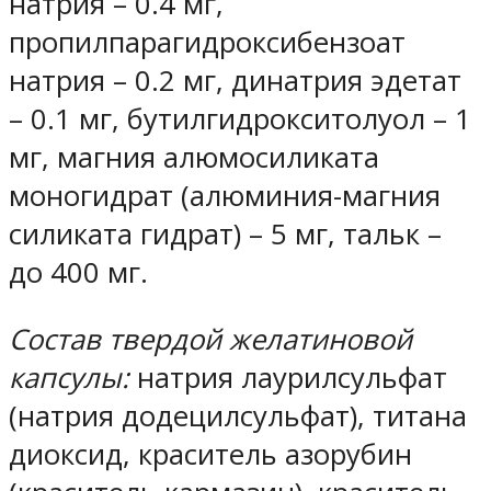
натрия – 0.4 мг,
пропилпарагидроксибензоат
натрия – 0.2 мг, динатрия эдетат
– 0.1 мг, бутилгидрокситолуол – 1
мг, магния алюмосиликата
моногидрат (алюминия-магния
силиката гидрат) – 5 мг, тальк –
до 400 мг.
Состав твердой желатиновой
капсулы:
натрия лаурилсульфат
(натрия додецилсульфат), титана
диоксид, краситель азорубин