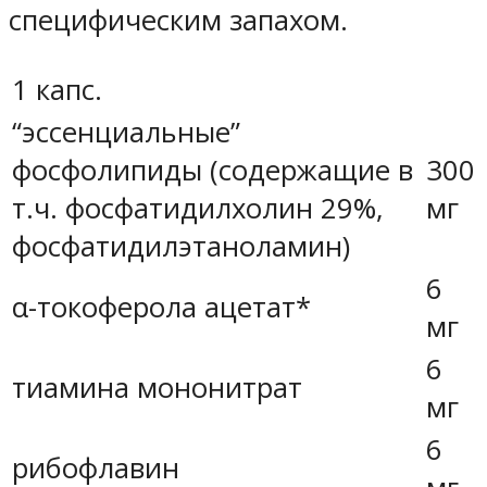
специфическим запахом.
1 капс.
“эссенциальные”
фосфолипиды (содержащие в
300
т.ч. фосфатидилхолин 29%,
мг
фосфатидилэтаноламин)
6
α-токоферола ацетат*
мг
6
тиамина мононитрат
мг
6
рибофлавин