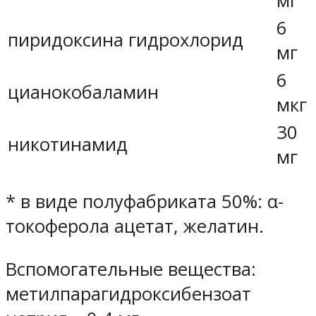
мг
6
пиридоксина гидрохлорид
мг
6
цианокобаламин
мкг
30
никотинамид
мг
* в виде полуфабриката 50%: α-
токоферола ацетат, желатин.
Вспомогательные вещества:
метилпарагидроксибензоат