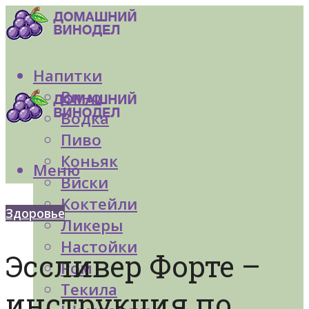
Напитки
Вино
Водка
Пиво
Коньяк
Меню
Виски
Коктейли
Здоровье
Ликеры
Настойки
Эссливер Форте –
Ром
Текила
инструкция по