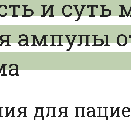
ть и суть 
 ампулы о
ма
ния для паци