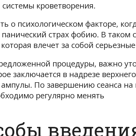
 системы кроветворения.
ть о психологическом факторе, ког
 панический страх фобию. В таком 
которая влечет за собой серьезные
редложенной процедуры, важно уточ
рое заключается в надрезе верхнег
 ампулы. По завершению сеанса на
еобходимо регулярно менять
собы введени