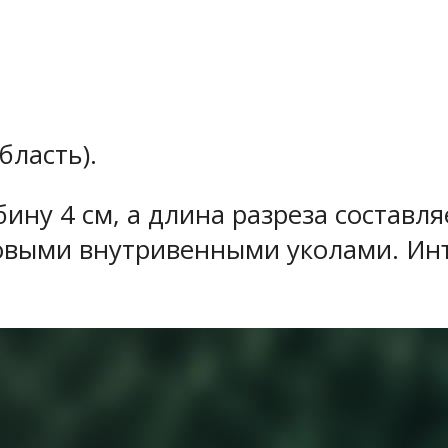
ласть).
ну 4 см, а длина разреза составляе
овыми внутривенными уколами. Инъ