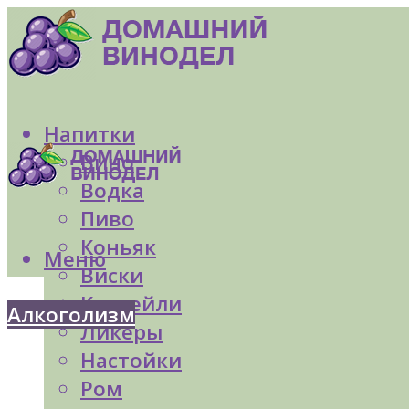
Напитки
Вино
Водка
Пиво
Коньяк
Меню
Виски
Коктейли
Алкоголизм
Ликеры
Настойки
Ром