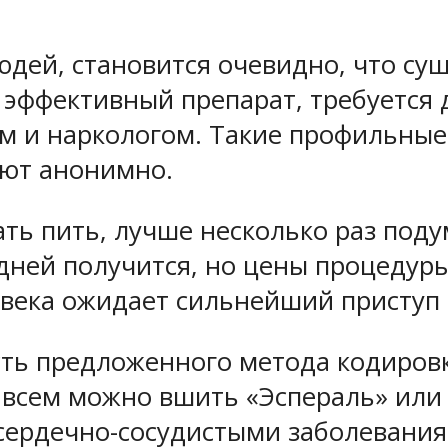
дей, становится очевидно, что су
 эффективный препарат, требуется
ом и наркологом. Такие профильные
ают анонимно.
сать пить, лучше несколько раз под
дней получится, но цены процедуры 
овека ожидает сильнейший приступ
ть предложенного метода кодировк
 всем можно вшить «Эспераль» или
 сердечно-сосудистыми заболевани