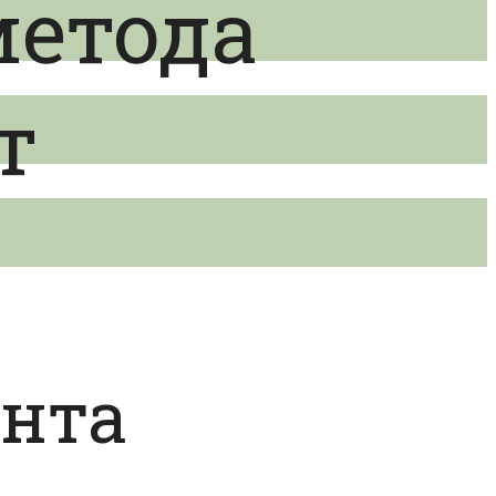
метода
т
ента