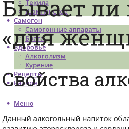
Бывает ли
Текила
Шампанское
Самогон
«для женщ
Самогонные аппараты
Брага
Здоровье
Алкоголизм
Курение
Свойства алк
Рецепты
Разное
Меню
Данный алкогольный напиток обла
развитию атеросклероза и сердечн