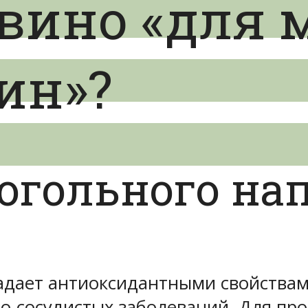
 вино «для 
ин»?
огольного на
дает антиоксидантными свойствам
о-сосудистых заболеваний. Для про