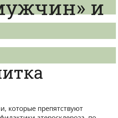
мужчин» и
питка
и, которые препятствуют
филактики атеросклероза, по