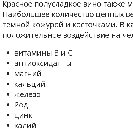
Красное полусладкое вино также м
Наибольшее количество ценных ве
темной кожурой и косточками. В 
положительное воздействие на че
витамины В и С
антиоксиданты
магний
кальций
железо
йод
цинк
калий