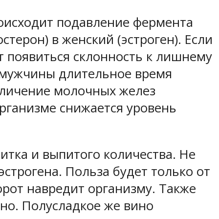
роисходит подавление фермента
терон) в женский (эстроген). Если
т появиться склонность к лишнему
 у мужчины длительное время
еличение молочных желез
организме снижается уровень
питка и выпитого количества. Не
строгена. Польза будет только от
орот навредит организму. Также
но. Полусладкое же вино