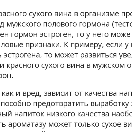
расного сухого вина в организме п
 мужского полового гормона (тестос
н гормон эстроген, то у него може
половые признаки. К примеру, если
эстрогена, то может развиться ув
ии красного сухого вина в мужском 
рон.
как и вред, зависит от качества на
способно предотвратить выработку э
ный напиток низкого качества наоб
ь ароматазу может только сухое ви