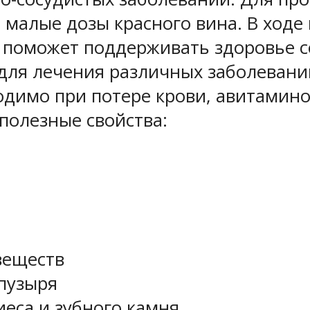
малые дозы красного вина. В ходе 
 поможет поддерживать здоровье со
для лечения различных заболевани
одимо при потере крови, авитаминоз
полезные свойства:
веществ
пузыря
еса и зубного камня