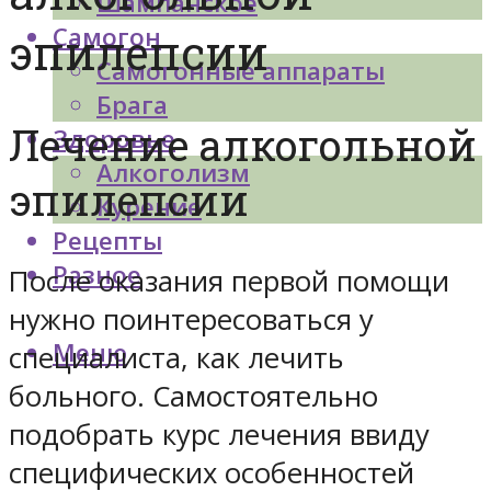
Шампанское
Самогон
эпилепсии
Самогонные аппараты
Брага
Лечение алкогольной
Здоровье
Алкоголизм
эпилепсии
Курение
Рецепты
Разное
После оказания первой помощи
нужно поинтересоваться у
Меню
специалиста, как лечить
больного. Самостоятельно
подобрать курс лечения ввиду
специфических особенностей