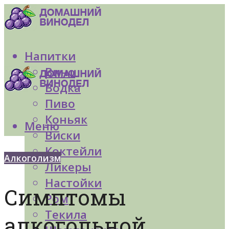
Напитки
Вино
Водка
Пиво
Коньяк
Меню
Виски
Коктейли
Алкоголизм
Ликеры
Настойки
Симптомы
Ром
Текила
алкогольной