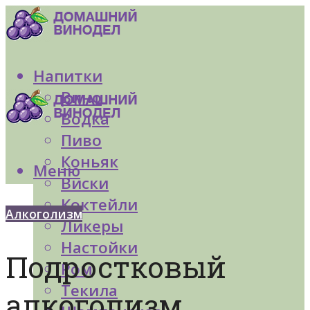
Напитки
Вино
Водка
Пиво
Коньяк
Меню
Виски
Коктейли
Алкоголизм
Ликеры
Настойки
Подростковый
Ром
Текила
алкоголизм