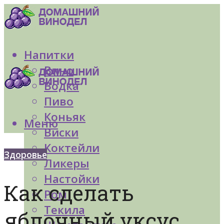
Напитки
Вино
Водка
Пиво
Коньяк
Меню
Виски
Коктейли
Здоровье
Ликеры
Настойки
Как сделать
Ром
Текила
яблочный уксус