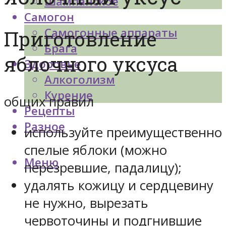
Шампанское
Самогон
Самогонные аппараты
Приготовление
Брага
яблочного уксуса
Здоровье
Алкоголизм
Курение
общих правил
Рецепты
Разное
используйте преимущественно
спелые яблоки (можно
Меню
перезревшие, падалицу);
удалять кожицу и сердцевину
не нужно, вырезать
червоточины и подгнившие