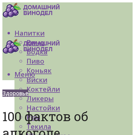
Напитки
Вино
Водка
Пиво
Коньяк
Меню
Виски
Коктейли
Здоровье
Ликеры
Настойки
100 фактов об
Ром
Текила
алкоголе,