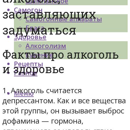
Шампанское
Самогон
заставляющих
Самогонные аппараты
задуматься
Брага
Здоровье
Алкоголизм
Факты про алкоголь
Курение
Рецепты
и здоровье
Разное
1. Алкоголь считается
Меню
депрессантом. Как и все вещества
этой группы, он вызывает выброс
дофамина — гормона,