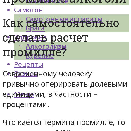
Шампанское
Самогон
Самогонные аппараты
Как самостоятельно
Брага
сделать расчет
Здоровье
Алкоголизм
промилле?
Курение
Рецепты
Современному человеку
Разное
привычно оперировать долевыми
единицами, в частности –
Меню
процентами.
Что кается термина промилле, то