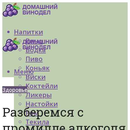
Напитки
Вино
Водка
Пиво
Коньяк
Меню
Виски
Коктейли
Здоровье
Ликеры
Настойки
Разберемся с
Ром
Текила
промилле алкоголя